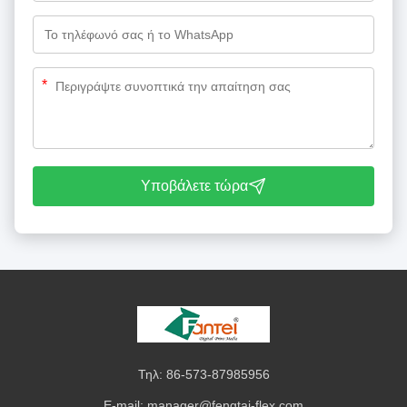
*
Υποβάλετε τώρα
Τηλ: 86-573-87985956
E-mail:
manager@fengtai-flex.com