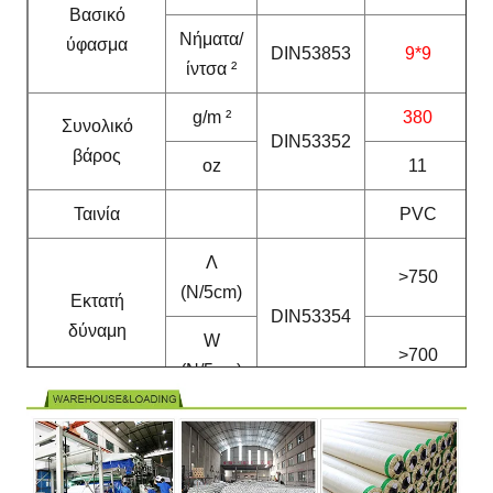
Βασικό
Νήματα/
ύφασμα
DIN53853
9*9
ίντσα ²
g/m ²
380
Συνολικό
DIN53352
βάρος
oz
11
Ταινία
PVC
Λ
>750
(N/5cm)
Εκτατή
DIN53354
δύναμη
W
>700
(N/5cm)
Λ
>230
(N/5cm)
Λυσσασμένη
DIN53363
δύναμη