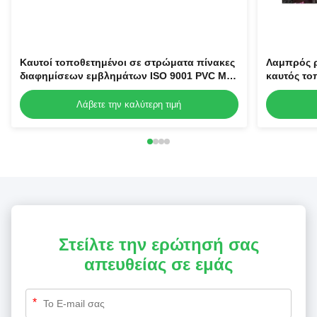
Καυτοί τοποθετημένοι σε στρώματα πίνακες
Λαμπρός 
διαφημίσεων εμβλημάτων ISO 9001 PVC Με
καυτός το
μπροστινό φωτισμό ευκίνητοι για τη
για τη δι
διαφήμιση
Λάβετε την καλύτερη τιμή
Στείλτε την ερώτησή σας
απευθείας σε εμάς
*