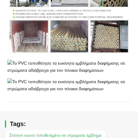
W
>200
(N/5cm)
Δύναμη
N/5cm
DIN53357
>40
αποφλοίωσης
Αντίσταση
℃
DIN53372
-30~+70
θερμοκρασίας
Πλάτος
Μ
1.02~3.60
Πιστοποίηση
B1, ΤΕΤΡ.ΜΈΤΡΟ, DIN75200,
FR
NFPA701
Βρέξιμο της
≥34 Dan (δυνατότητα εκτύπωσης)
έντασης
Tags:
Στιλπνό καυτό τοποθετημένο σε στρώματα έμβλημα