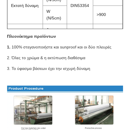
Εκτατή δύναμη
DIN53354
W
>900
(N/5cm)
Λ
>
250
Πλεονέκτημα προϊόντων
(N/5cm)
Λυσσασμένη
DIN53363
δύναμη
1.
100% στεγανοποιήστε και sunproof και οι δύο πλευρές
W
>
250
(N/5cm)
2. Όλες το χρώμα & η εκτύπωση διαθέσιμα
Δύναμη
3. Το ύφασμα βάσεων έχει την ισχυρή δύναμη
N/5cm
DIN53357
>
40
αποφλοίωσης
Αντίσταση
℃
DIN53372
-
30
~+70
θερμοκρασίας
Πλάτος
Μ
1.02
~
3,20
Πιστοποίηση
B1, ΤΕΤΡ.ΜΈΤΡΟ, DIN75200,
FR
NFPA701