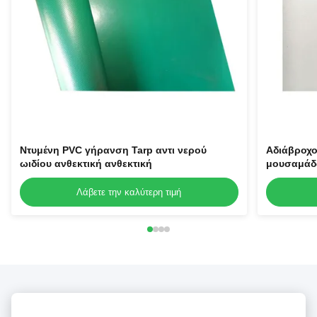
Ντυμένη PVC γήρανση Tarp αντι νερού
Αδιάβροχο
ωιδίου ανθεκτική ανθεκτική
μουσαμάδ
ανθεκτικό
Λάβετε την καλύτερη τιμή