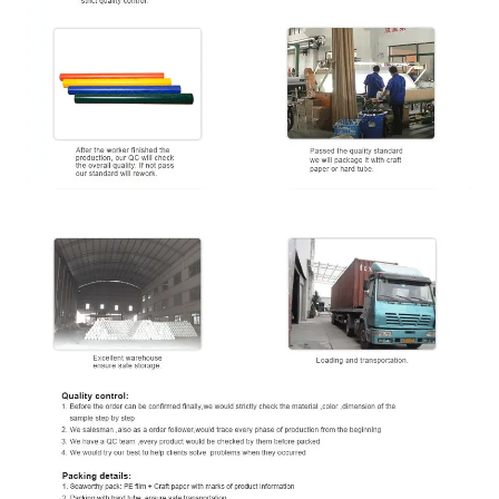
Βρέξιμο της
≥
34Dan
(
δυνατότητα εκτύπωσης
)
έντασης