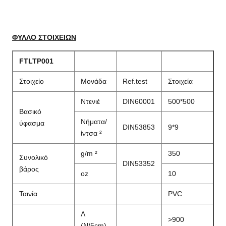
ΦΥΛΛΟ ΣΤΟΙΧΕΙΩΝ
FTLTP001
Στοιχείο
Μονάδα
Ref.test
Στοιχεία
Ντενιέ
DIN60001
500*500
Βασικό
Νήματα/
ύφασμα
DIN53853
9*9
ίντσα ²
g/m ²
350
Συνολικό
DIN53352
βάρος
oz
10
Ταινία
PVC
Λ
>900
(N/5cm)