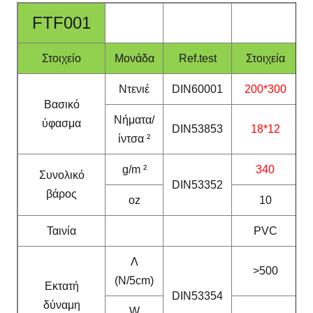
FTF001
Στοιχείο
Μονάδα
Ref.test
Στοιχεία
Ντενιέ
DIN60001
200*300
Βασικό
Νήματα/
ύφασμα
DIN53853
18*12
ίντσα ²
g/m ²
340
Συνολικό
DIN53352
βάρος
oz
10
Ταινία
PVC
Λ
>500
(N/5cm)
Εκτατή
DIN53354
δύναμη
W