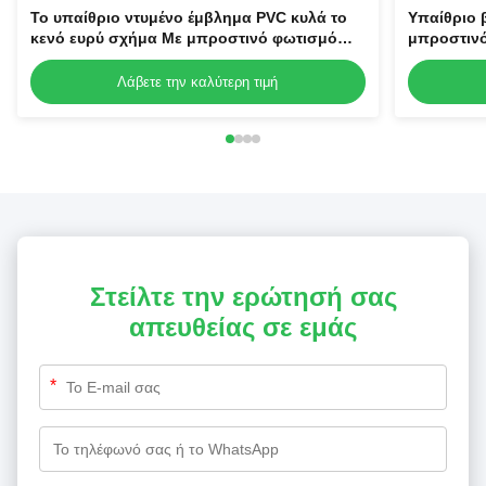
Το υπαίθριο ντυμένο έμβλημα PVC κυλά το
Υπαίθριο 
κενό ευρύ σχήμα Με μπροστινό φωτισμό
μπροστινό
440g/510g/610g
μεταλλινώ
Λάβετε την καλύτερη τιμή
Στείλτε την ερώτησή σας
απευθείας σε εμάς
*