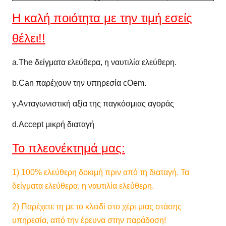
>500
(N/5cm)
Η καλή
ποιότητα με την τιμή εσείς
Λ
θέλει!!
>130
(N/5cm)
Λυσσασμένη
DIN53363
a.The δείγματα ελεύθερα, η ναυτιλία ελεύθερη.
δύναμη
W
>130
b.Can παρέχουν την υπηρεσία cOem.
(N/5cm)
γ.
Ανταγωνιστική αξία της παγκόσμιας αγοράς
Δύναμη
N/5cm
DIN53357
>40
αποφλοίωσης
d.Accept μικρή διαταγή
Αντίσταση
Το πλεονέκτημά μας:
℃
DIN53372
-30~+70
θερμοκρασίας
1)
100% ελεύθερη δοκιμή
πριν από τη διαταγή. Τα
Πλάτος
Μ
1.02~3.60
δείγματα ελεύθερα, η ναυτιλία ελεύθερη.
Πιστοποίηση
B1, ΤΕΤΡ.ΜΈΤΡΟ, DIN75200,
2)
Παρέχετε τη με το κλειδί στο χέρι μιας στάσης
FR
NFPA701
υπηρεσία, από την έρευνα στην παράδοση!