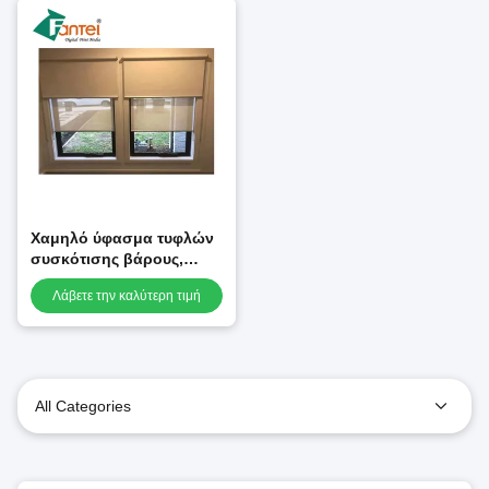
Χαμηλό ύφασμα τυφλών
συσκότισης βάρους,
κουρτίνα ρόλων
Λάβετε την καλύτερη τιμή
υφάσματος φίμπεργκλας
All Categories