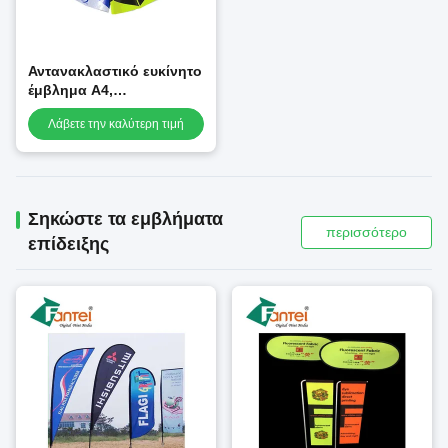
Αντανακλαστικό ευκίνητο
έμβλημα A4,
αντανακλαστικό υλικό
Λάβετε την καλύτερη τιμή
κυκλοφορίας ασφάλειας
PVC
Σηκώστε τα εμβλήματα
περισσότερο
επίδειξης