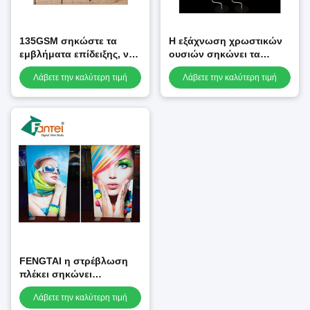
135GSM σηκώστε τα
Η εξάχνωση χρωστικών
εμβλήματα επίδειξης, να
ουσιών σηκώνει τα
λάμψει στιλπνός
φθορισμού κίτρινα
Λάβετε την καλύτερη τιμή
Λάβετε την καλύτερη τιμή
υπαίθριος σηκώνει το
σημάδια εμβλημάτων
έμβλημα
επίδειξης
FENGTAI η στρέβλωση
πλέκει σηκώνει
Windproof εμβλημάτων
Λάβετε την καλύτερη τιμή
επίδειξης που