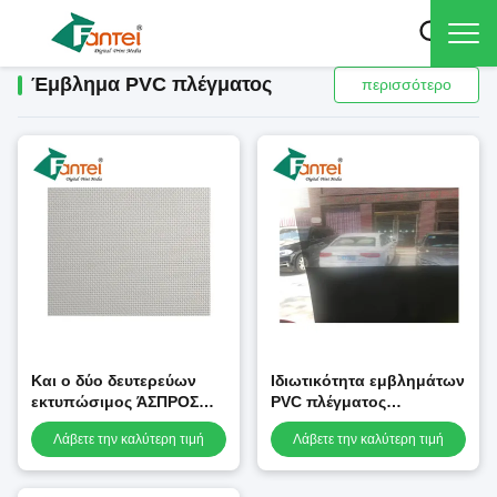
Έμβλημα PVC πλέγματος
περισσότερο
Και ο δύο δευτερεύων
Ιδιωτικότητα εμβλημάτων
εκτυπώσιμος ΆΣΠΡΟΣ
PVC πλέγματος
ευνοϊκός για το
κουρτινών, έμβλημα
Λάβετε την καλύτερη τιμή
Λάβετε την καλύτερη τιμή
περιβάλλον εμβλημάτων
πλέγματος αντίστασης
PVC πλέγματος
πυρκαγιάς με το σκάφος
της γραμμής