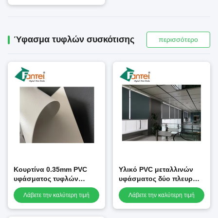
προσαρμόζεται
Ύφασμα τυφλών συσκότισης
περισσότερο
Κουρτίνα 0.35mm PVC
Υλικό PVC μεταλλινών
υφάσματος τυφλών
υφάσματος δύο πλευρών
συσκότισης φίμπεργκλας
540GSM τυφλών
Λάβετε την καλύτερη τιμή
Λάβετε την καλύτερη τιμή
που τοποθετείται σε
συσκότισης που
στρώματα
τοποθετείται σε
στρώματα