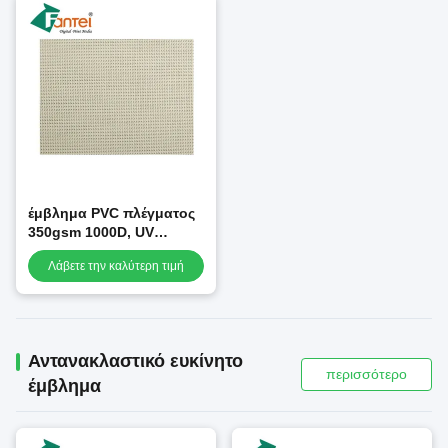
έμβλημα PVC πλέγματος
350gsm 1000D, UV
εμβλήματα διαφήμισης
Λάβετε την καλύτερη τιμή
PVC εκτύπωσης
Αντανακλαστικό ευκίνητο
περισσότερο
έμβλημα