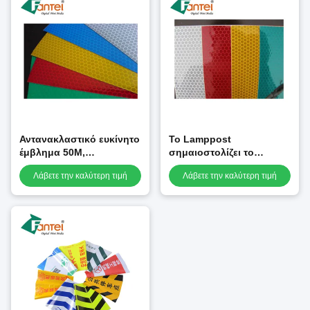
Αντανακλαστικό ευκίνητο
Το Lamppost
έμβλημα 50M,
σημαιοστολίζει το
αντανακλαστικό φύλλο
αντανακλαστικό ευκίνητο
Λάβετε την καλύτερη τιμή
Λάβετε την καλύτερη τιμή
του ISO PVC για την
έμβλημα 1X1m 350gsm
εκτύπωση επιτροπής
για τη διαφήμιση
σημαδιών